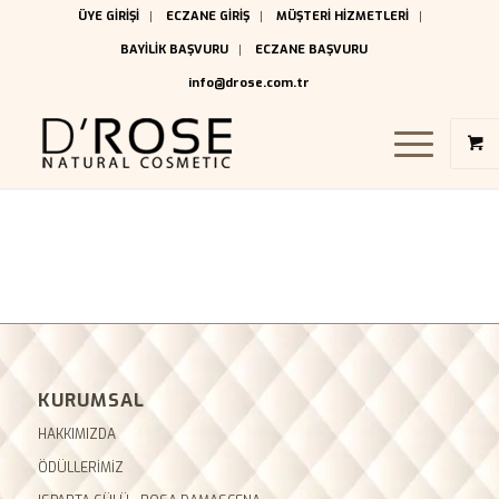
ÜYE GİRİŞİ
ECZANE GİRİŞ
MÜŞTERİ HİZMETLERİ
BAYİLİK BAŞVURU
ECZANE BAŞVURU
info@drose.com.tr
KURUMSAL
HAKKIMIZDA
ÖDÜLLERİMİZ