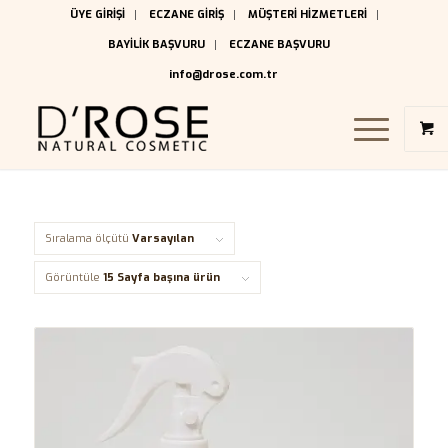
ÜYE GİRİŞİ
ECZANE GİRİŞ
MÜŞTERİ HİZMETLERİ
BAYİLİK BAŞVURU
ECZANE BAŞVURU
info@drose.com.tr
Sıralama ölçütü
Varsayılan
Görüntüle
15 Sayfa başına ürün