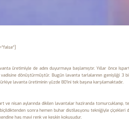
=”false”]
avanta üretimiyle de adını duyurmaya başlamıştır. Yıllar önce Ispa
 vadisine dönüştürmüştür. Bugün lavanta tarlalarının genişliği 3 b
ürkiye lavanta üretiminin yüzde 80’ini tek başına karşılamaktadır.
art ve nisan aylarında dikilen lavantalar haziranda tomurcuklanıp
a biçildiktenden sonra hemen buhar distilasyonu tekniğiyle çiçekleri d
i kendine has mavi renk ve keskin kokusudur.