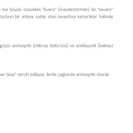
se büyük olasılıkla “livere” (mavileştir­mek) ile “lavare”
ştırıcı bir etkiye sahip olan la­vantayı kesecikler halinde
ok güçlü antiseptik (mikrop öldürücü) ve antibiyotik (bakteri
r blue” tercih ediliyor. Antik çağlarda anti­septik olarak