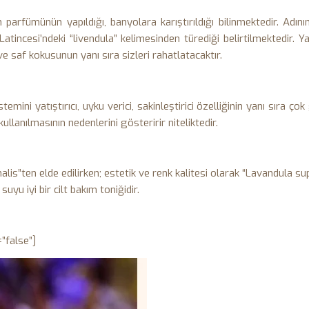
rfümünün yapıldığı, banyolara karıştırıldığı bilinmektedir. Adının i
nce­si’ndeki “livendula” kelimesinden türediği belirtilmektedir. Yatı
e saf kokusunun yanı sıra sizleri rahatlatacak­tır.
temini yatıştırıcı, uyku verici, sakinleştirici özelliğinin yanı sıra ç
lanılmasının nedenlerini gösteririr niteliktedir.
lis”ten elde edilirken; estetik ve renk kalitesi olarak “Lavandula supe
uyu iyi bir cilt bakım toniğidir.
”false”]