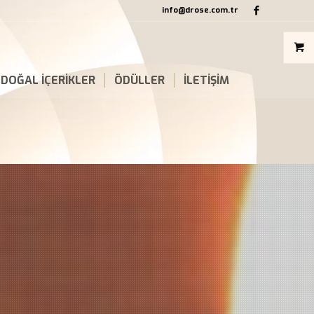
info@drose.com.tr
DOĞAL İÇERİKLER
ÖDÜLLER
İLETİŞİM