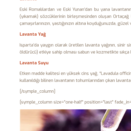
Eski Romalılardan ve Eski Yunan’dan bu yana lavantanın pa
(yıkamak) sözcüklerinin birleşmesinden oluşan Ortaçağ Lati
çama­şırlarınızın, yastığınızın altına koyduğunuzda, güzel v
Lavanta Yağ
Isparta’da yaygın olarak üretilen lavanta yağının, sinir sis
öldürücü) etkiye sahip olması sabun ve kozmetikte sıkça kul
Lavanta Suyu
Etken madde kalitesi en yüksek cins yağ, “Lavadula officina
kullanıldığı bilinen lavanta­nın tohumlarından çıkan lavanta s
[/symple_column]
[symple_column size=”one-half” position=”last” fade_in=