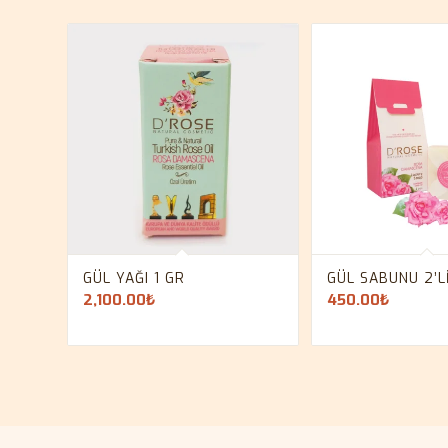
GÜL YAĞI 1 GR
GÜL SABUNU 2’L
2,100.00
₺
450.00
₺