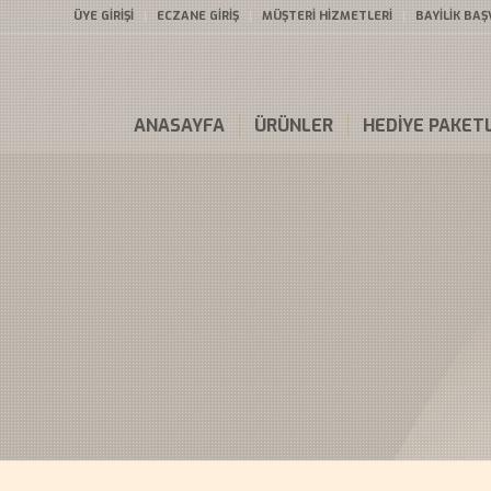
ÜYE GİRİŞİ
ECZANE GİRİŞ
MÜŞTERİ HİZMETLERİ
BAYİLİK BA
ANASAYFA
ÜRÜNLER
HEDİYE PAKETL