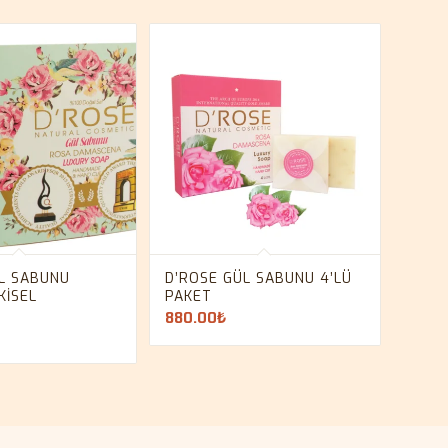
L SABUNU
D’ROSE GÜL SABUNU 4’LÜ
KISEL
PAKET
880.00
₺