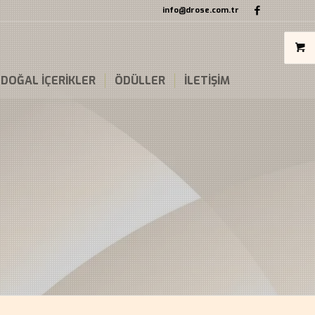
info@drose.com.tr
DOĞAL İÇERİKLER
ÖDÜLLER
İLETİŞİM