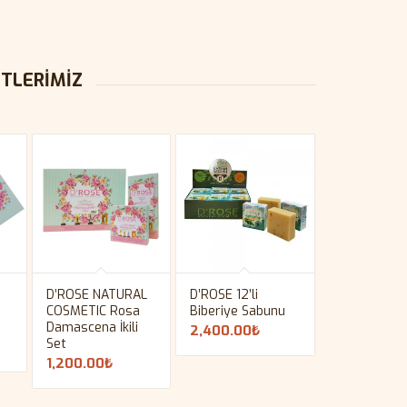
ETLERİMİZ
D’ROSE NATURAL
D’ROSE 12’li
ü
COSMETIC Rosa
Biberiye Sabunu
Damascena İkili
2,400.00
₺
Set
1,200.00
₺