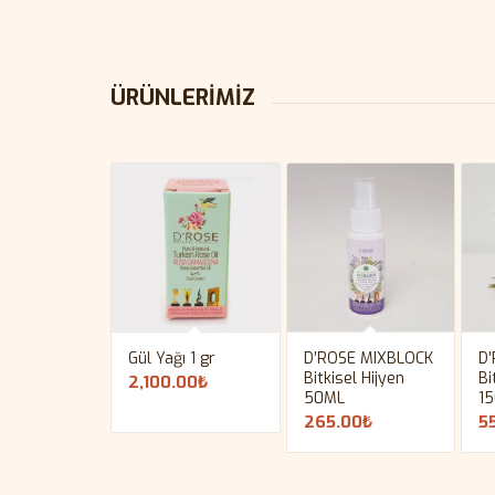
ÜRÜNLERİMİZ
Gül Yağı 1 gr
D’ROSE MIXBLOCK
D
Bitkisel Hijyen
Bi
2,100.00
₺
50ML
1
265.00
₺
5