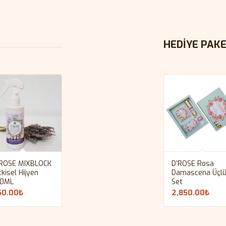
HEDİYE PAK
’ROSE MIXBLOCK
D’ROSE Rosa
tkisel Hijyen
Damascena Üçl
50ML
Set
50.00
₺
2,850.00
₺