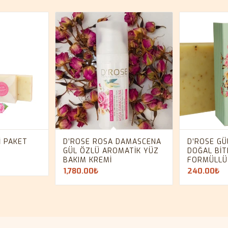
I PAKET
D’ROSE ROSA DAMASCENA
D’ROSE GÜ
GÜL ÖZLÜ AROMATIK YÜZ
DOĞAL BIT
BAKIM KREMI
FORMÜLLÜ
1,780.00
₺
240.00
₺