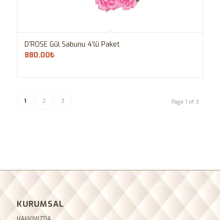
D’ROSE Gül Sabunu 4’lü Paket
880.00
₺
1
2
3
Page 1 of 3
KURUMSAL
HAKKIMIZDA