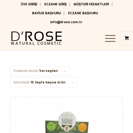
ÜYE GİRİŞİ
ECZANE GİRİŞ
MÜŞTERİ HİZMETLERİ
BAYİLİK BAŞVURU
ECZANE BAŞVURU
info@drose.com.tr
Sıralama ölçütü
Varsayılan
Görüntüle
15 Sayfa başına ürün