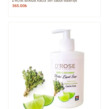
D’ROSE Bitkisel Kastil Sıvı Sabun Biberiye
365.00
₺