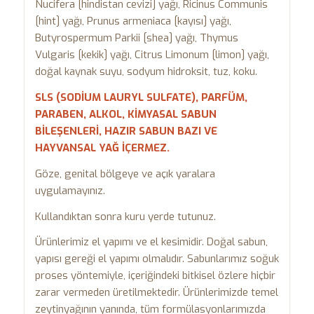
Nucifera [hindistan cevizi] yağı, Ricinus Communis
[hint] yağı, Prunus armeniaca [kayısı] yağı,
Butyrospermum Parkii [shea] yağı, Thymus
Vulgaris [kekik] yağı, Citrus Limonum [limon] yağı,
doğal kaynak suyu, sodyum hidroksit, tuz, koku.
SLS (SODİUM LAURYL SULFATE), PARFÜM,
PARABEN, ALKOL, KİMYASAL SABUN
BİLEŞENLERİ, HAZIR SABUN BAZI VE
HAYVANSAL YAĞ İÇERMEZ.
Göze, genital bölgeye ve açık yaralara
uygulamayınız.
Kullandıktan sonra kuru yerde tutunuz.
Ürünlerimiz el yapımı ve el kesimidir. Doğal sabun,
yapısı gereği el yapımı olmalıdır. Sabunlarımız soğuk
proses yöntemiyle, içeriğindeki bitkisel özlere hiçbir
zarar vermeden üretilmektedir. Ürünlerimizde temel
zeytinyağının yanında, tüm formülasyonlarımızda